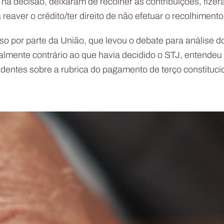
 na decisão, deixaram de recolher as contribuições, fiz
reaver o crédito/ter direito de não efetuar o recolhimento
urso por parte da União, que levou o debate para análise
talmente contrário ao que havia decidido o STJ, entendeu
dentes sobre a rubrica do pagamento de terço constitucio