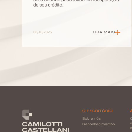
essa decisão pode refletir na recuperação
de seu crédito.
06/10/2025
LEIA MAIS
O ESCRITÓRIO
Sobre nós
C
n
Reconhecimentos
a