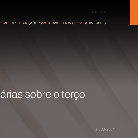
PT
|
EN
E
PUBLICAÇÕES
COMPLIANCE
CONTATO
árias sobre o terço
14/06/2024