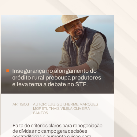
Insegurança no alongamento do
crédito rural preocupa produtores
e leva tema a debate no STF.
ARTIGOS
AUTOR: LUIZ GUILHERME MARQUES
MORETI, THAÍS VILELA OLIVEIRA
SANTOS
Falta de critérios claros para renegociação
de dívidas no campo gera decisões