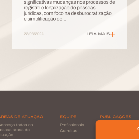
significativas mudanças nos processos de
registro e legalização de pessoas
jurídicas, com foco na desburocratização
e simplificação do…
22/03/2024
LEIA MAIS
ÁREAS DE ATUAÇÃO
EQUIPE
PUBLICAÇÕES
onheça todas as
Profissionais
Veja todas as
ossas áreas de
publicações
Carreiras
tuação
Na Mídia