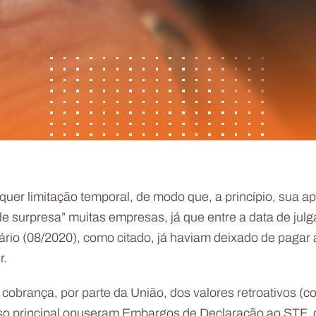
uer limitação temporal, de modo que, a princípio, sua ap
de surpresa” muitas empresas, já que entre a data de jul
ário (08/2020), como citado, já haviam deixado de pagar 
r.
 cobrança, por parte da União, dos valores retroativos (
so principal opuseram Embargos de Declaração ao STF, q