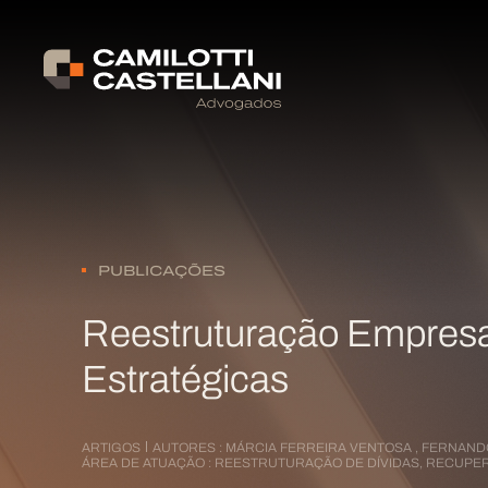
PUBLICAÇÕES
Reestruturação Empresar
Estratégicas
ARTIGOS
AUTORES :
MÁRCIA FERREIRA VENTOSA
,
FERNANDO
ÁREA DE ATUAÇÃO :
REESTRUTURAÇÃO DE DÍVIDAS, RECUPER