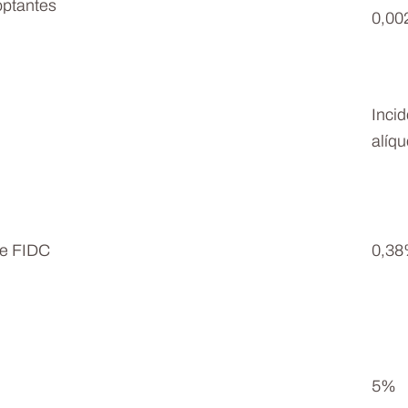
optantes
0,0
Inci
alíqu
de FIDC
0,3
5%