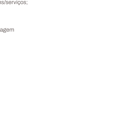
s/serviços;
viagem