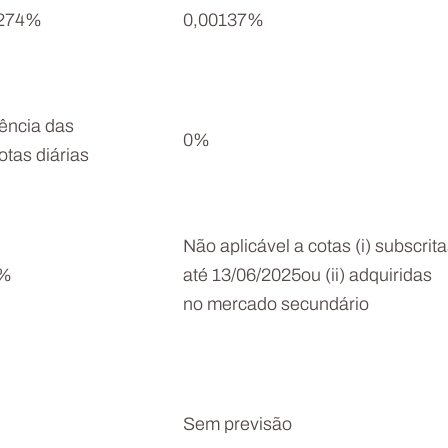
0274%
0,00137%
dência das
0%
otas diárias
Não aplicável a cotas (i) subscrit
8%
até 13/06/2025ou (ii) adquiridas
no mercado secundário
Sem previsão