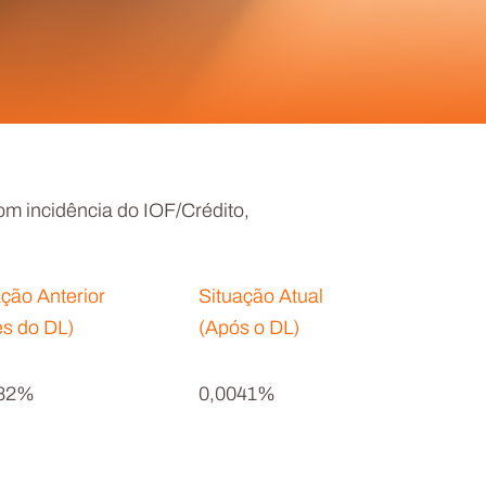
om incidência do IOF/Crédito,
ação Anterior
Situação Atual
es do DL)
(Após o DL)
082%
0,0041%