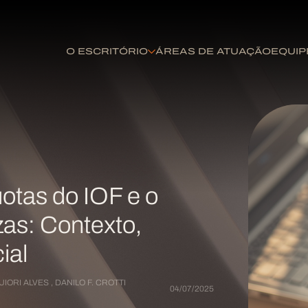
O ESCRITÓRIO
ÁREAS DE ATUAÇÃO
EQUIP
otas do IOF e o
zas: Contexto,
ial
UIORI ALVES
,
DANILO F. CROTTI
04/07/2025