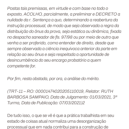
Postas tais premissas, em virtude e com base no todo o
exposto, ACOLHO, parcialmente, a preliminar e DECRETO a
nulidade da r. Sentença a quo, determinando a reabertura da
instrução processual, de modo que seja observada a regra da
distribuição do ônus da prova, seja estática ou dinâmica, fixada
no despacho saneador de fls. 97/98 ou por meio de outro que
venha a ser proferido, como entender de direito, desde que
sempre observada a ciência inequívoca anterior da parte em
relação ao seu ônus e seja respeitada a oportunidade de
desincumbência do seu encargo probatório a quem
competente for.
Por fim, resta obstada, por ora, a análise do mérito.
(TRT-11 – RO: 00001474020205110019, Relator: RUTH
BARBOSA SAMPAIO, Data de Julgamento: 01/03/2021, 3ª
Turma, Data de Publicação: 07/03/2021)2
De tudo isso, o que se vê é que a prática trabalhista em seu
estado de coisas atual normaliza uma desorganização
processual que em nada contribui para a construção de