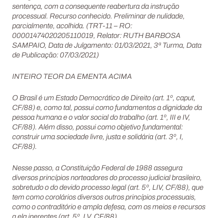
sentença, com a consequente reabertura da instrução
processual. Recurso conhecido. Preliminar de nulidade,
parcialmente, acolhida. (TRT-11 – RO:
00001474020205110019, Relator: RUTH BARBOSA
SAMPAIO, Data de Julgamento: 01/03/2021, 3ª Turma, Data
de Publicação: 07/03/2021)
INTEIRO TEOR DA EMENTA ACIMA
O Brasil é um Estado Democrático de Direito (art. 1º, caput,
CF/88) e, como tal, possui como fundamentos a dignidade da
pessoa humana e o valor social do trabalho (art. 1º, III e IV,
CF/88). Além disso, possui como objetivo fundamental:
construir uma sociedade livre, justa e solidária (art. 3º, I,
CF/88).
Nesse passo, a Constituição Federal de 1988 assegura
diversos princípios norteadores do processo judicial brasileiro,
sobretudo o do devido processo legal (art. 5º, LIV, CF/88), que
tem como corolários diversos outros princípios processuais,
como o contraditório e ampla defesa, com os meios e recursos
a ela inerentes (art. 5º, LV, CF/88).