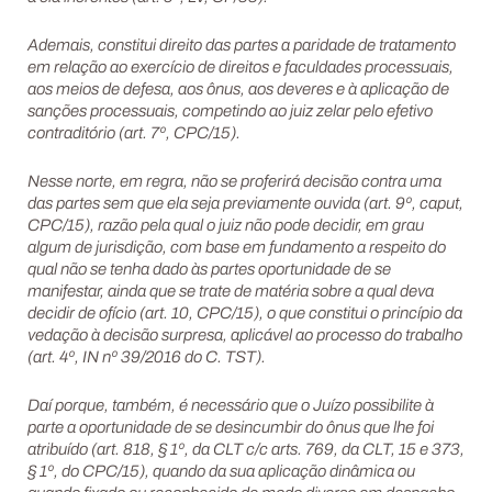
Ademais, constitui direito das partes a paridade de tratamento
em relação ao exercício de direitos e faculdades processuais,
aos meios de defesa, aos ônus, aos deveres e à aplicação de
sanções processuais, competindo ao juiz zelar pelo efetivo
contraditório (art. 7º, CPC/15).
Nesse norte, em regra, não se proferirá decisão contra uma
das partes sem que ela seja previamente ouvida (art. 9º, caput,
CPC/15), razão pela qual o juiz não pode decidir, em grau
algum de jurisdição, com base em fundamento a respeito do
qual não se tenha dado às partes oportunidade de se
manifestar, ainda que se trate de matéria sobre a qual deva
decidir de ofício (art. 10, CPC/15), o que constitui o princípio da
vedação à decisão surpresa, aplicável ao processo do trabalho
(art. 4º, IN nº 39/2016 do C. TST).
Daí porque, também, é necessário que o Juízo possibilite à
parte a oportunidade de se desincumbir do ônus que lhe foi
atribuído (art. 818, § 1º, da CLT c/c arts. 769, da CLT, 15 e 373,
§ 1º, do CPC/15), quando da sua aplicação dinâmica ou