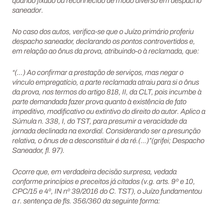
quando fixado ou reconhecido de modo diverso em despacho
saneador.
No caso dos autos, verifica-se que o Juízo primário proferiu
despacho saneador, declarando os pontos controvertidos e,
em relação ao ônus da prova, atribuindo-o à reclamada, que:
“(…) Ao confirmar a prestação de serviços, mas negar o
vínculo empregatício, a parte reclamada atraiu para si o ônus
da prova, nos termos do artigo 818, II, da CLT, pois incumbe à
parte demandada fazer prova quanto à existência de fato
impeditivo, modificativo ou extintivo do direito do autor. Aplico a
Súmula n. 338, I, do TST, para presumir a veracidade da
jornada declinada na exordial. Considerando ser a presunção
relativa, o ônus de a desconstituir é da ré.(…)”(grifei; Despacho
Saneador, fl. 97).
Ocorre que, em verdadeira decisão surpresa, vedada
conforme princípios e preceitos já citados (v.g. arts. 9º e 10,
CPC/15 e 4º, IN nº 39/2016 do C. TST), o Juízo fundamentou
a r. sentença de fls. 356/360 da seguinte forma: