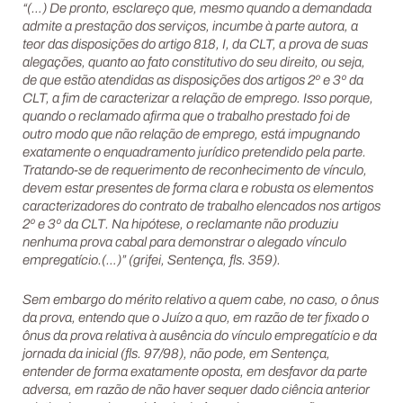
“(…) De pronto, esclareço que, mesmo quando a demandada
admite a prestação dos serviços, incumbe à parte autora, a
teor das disposições do artigo 818, I, da CLT, a prova de suas
alegações, quanto ao fato constitutivo do seu direito, ou seja,
de que estão atendidas as disposições dos artigos 2º e 3º da
CLT, a fim de caracterizar a relação de emprego. Isso porque,
quando o reclamado afirma que o trabalho prestado foi de
outro modo que não relação de emprego, está impugnando
exatamente o enquadramento jurídico pretendido pela parte.
Tratando-se de requerimento de reconhecimento de vínculo,
devem estar presentes de forma clara e robusta os elementos
caracterizadores do contrato de trabalho elencados nos artigos
2º e 3º da CLT. Na hipótese, o reclamante não produziu
nenhuma prova cabal para demonstrar o alegado vínculo
empregatício.(…)” (grifei, Sentença, fls. 359).
Sem embargo do mérito relativo a quem cabe, no caso, o ônus
da prova, entendo que o Juízo a quo, em razão de ter fixado o
ônus da prova relativa à ausência do vínculo empregatício e da
jornada da inicial (fls. 97/98), não pode, em Sentença,
entender de forma exatamente oposta, em desfavor da parte
adversa, em razão de não haver sequer dado ciência anterior