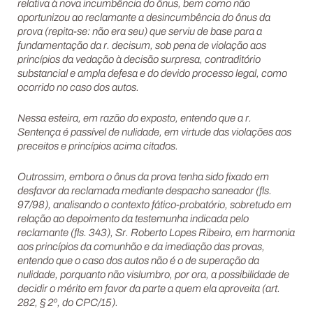
relativa à nova incumbência do ônus, bem como não
oportunizou ao reclamante a desincumbência do ônus da
prova (repita-se: não era seu) que serviu de base para a
fundamentação da r. decisum, sob pena de violação aos
princípios da vedação à decisão surpresa, contraditório
substancial e ampla defesa e do devido processo legal, como
ocorrido no caso dos autos.
Nessa esteira, em razão do exposto, entendo que a r.
Sentença é passível de nulidade, em virtude das violações aos
preceitos e princípios acima citados.
Outrossim, embora o ônus da prova tenha sido fixado em
desfavor da reclamada mediante despacho saneador (fls.
97/98), analisando o contexto fático-probatório, sobretudo em
relação ao depoimento da testemunha indicada pelo
reclamante (fls. 343), Sr. Roberto Lopes Ribeiro, em harmonia
aos princípios da comunhão e da imediação das provas,
entendo que o caso dos autos não é o de superação da
nulidade, porquanto não vislumbro, por ora, a possibilidade de
decidir o mérito em favor da parte a quem ela aproveita (art.
282, § 2º, do CPC/15).