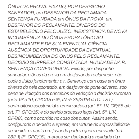
ÔNUS DA PROVA. FIXADO, POR DESPACHO
SANEADOR, em DESFAVOR DA RECLAMADA.
SENTENÇA FUNDADA em ÔNUS DA PROVA, em
DESFAVOR DO RECLAMANTE, DIVERSO DO
ESTABELECIDO PELO JUÍZO. INEXISTÊNCIA DE NOVA
INCUMBÊNCIA DO ÔNUS PROBATÓRIO AO
RECLAMANTE E DE SUA EVENTUAL CIÊNCIA.
AUSÊNCIA DE OPORTUNIDADE DA EVENTUAL
DESINCUMBÊNCIA DO ÔNUS PELO RECLAMANTE.
DECISÃO SURPRESA CONSTATADA. NULIDADE DA R.
SENTENÇA CONFIGURADA. Fixado, por despacho
saneador, o ônus da prova em desfavor da reclamada, não
pode o Juízo fundamentar a r. Sentença com base em ônus
diverso do nele apontado, em desfavor da parte adversa, sob
pena de violação aos princípios da vedação à decisão surpresa
(arts. 9º e 10, CPC/15 e 4º, IN nº 39/2016 do C. TST),
contraditório substancial e ampla defesa (art. 5º, LV, CF/88 c/c
art. 7º, CPC/15) e do devido processo legal (art. 5º, LIV,
CF/88), como ocorrido no caso dos autos. Assim sendo,
configurada a decisão surpresa, em virtude da impossibilidade
de decidir o mérito em favor da parte a quem aproveita (art.
282, § 2º, CPC/15), merece ser declarada a nulidade da r.