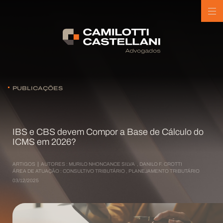
PUBLICAÇÕES
IBS e CBS devem Compor a Base de Cálculo do
ICMS em 2026?
ARTIGOS
AUTORES :
MURILO NHONCANCE SILVA
,
DANILO F. CROTTI
ÁREA DE ATUAÇÃO :
CONSULTIVO TRIBUTÁRIO
,
PLANEJAMENTO TRIBUTÁRIO
03/12/2025