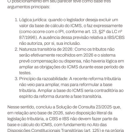
O posicionamento em seu parecer teve como base três
argumentos principais:
Lógica jurídica: quando o legislador deseja excluir um
valor da base de cálculo do ICMS, o faz expressamente
(como ocorre com o IPI, conforme art. 13, §2º da LC nº
87/1996). A ausência dessa previsão relativa a IBS/CBS
não autoriza, por si, sua inclusão.
Natureza transitória de 2026: Como os tributos não
serão efetivamente recolhidos em 2026 e o sistema
prevê compensação ou dispensa, não haveria lógica em
ampliar as obrigações do ICMS durante esse período de
testes.
Princípio da razoabilidade: A recente reforma tributária
não veio para ampliar, mas para reformular a base
tributária. Ampliar a base do ICMS seria contraditória ao
espírito da reforma durante a fase transitória.
Nesse sentido, concluiu a Solução de Consulta 23/2025 que,
em relação ano base de 2026, salvo disposição literal da
legislação tributária, a CBS e IBS não devem fazer parte da
base e cálculo do ICMS, com fundamento no Ato das
Disposições Constitucionais Transitórias (art. 125) e na própria