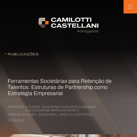
PUBLICAÇÕES
Ferramentas Societárias para Retenção de
Talentos: Estruturas de Partnership como
Estratégia Empresarial
ARTIGOS
AUTORES :
GUILHERME ANDERSON LOMONICO
,
LUIZ GUILHERME MARQUES MORETI
ÁREA DE ATUAÇÃO :
SOCIETÁRIO
,
DIREITO CONTRATUAL
03/02/2026