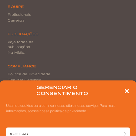
EQUIPE
Profissionais
Carreiras
PUBLICAÇÕES
Veja todas as
publicações
Na Mídia
COMPLIANCE
Política de Privacidade
Realizar Denúncia
GERENCIAR O
CONSENTIMENTO
CONTATO
Nossas unidades
Usamos cookies para otimizar nosso site e nosso serviço. Para mais
informações, acesse nossa política de privacidade.
ACEITAR