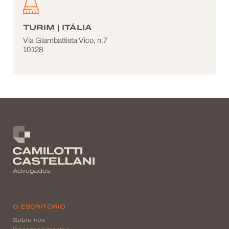
TURIM | ITÁLIA
Via Giambattista Vico, n.7
10128
O ESCRITÓRIO
Sobre nós